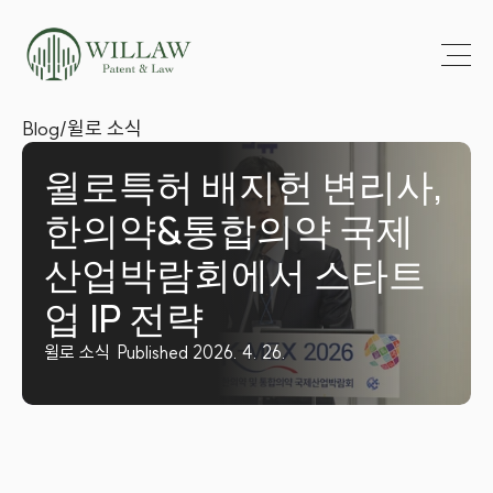
Blog
/
윌로 소식
윌로특허 배지헌 변리사, 
한의약&통합의약 국제
산업박람회에서 스타트
업 IP 전략
윌로 소식
Published 2026. 4. 26.