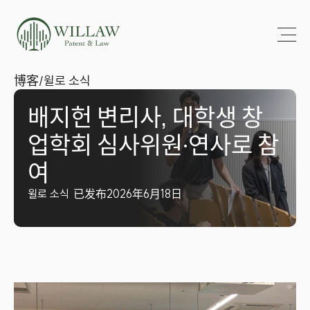
博客
/
윌로 소식
배지헌 변리사, 대학생 창
업학회 심사위원·연사로 참
여
윌로 소식
已发布2026年6月18日