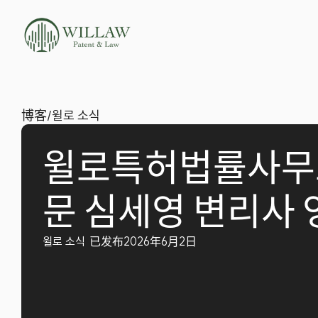
博客
/
윌로 소식
윌로특허법률사무소
문 심세영 변리사 
윌로 소식
已发布2026年6月2日