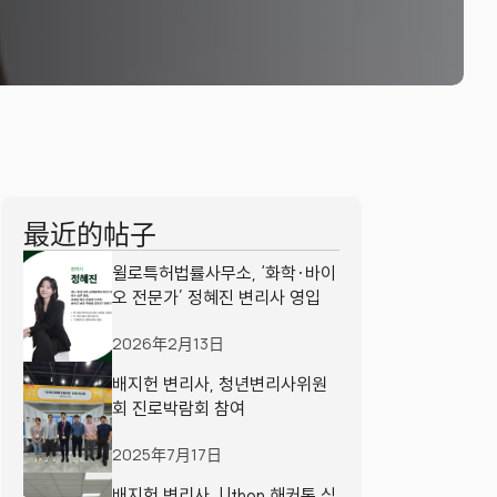
最近的帖子
윌로특허법률사무소, ‘화학·바이
오 전문가’ 정혜진 변리사 영입
2026年2月13日
배지헌 변리사, 청년변리사위원
회 진로박람회 참여
2025年7月17日
배지헌 변리사, Uthon 해커톤 심