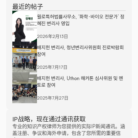
最近的帖子
윌로특허법률사무소, ‘화학·바이오 전문가’ 정
혜진 변리사 영입
2026年2月13日
배지헌 변리사, 청년변리사위원회 진로박람회 
참여
2025年7月17日
배지헌 변리사, Uthon 해커톤 심사위원 및 멘
토로 참여
2025年7月27日
IP战略，现在通过通讯获取
专业的知识产权律师为您提供的实际IP新闻通讯。涵
盖注册、争议和海外申请，包含了您所需的重要信